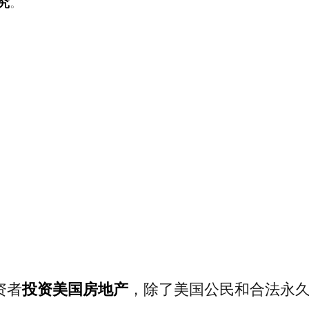
究
。
资者
投资美国房地产
，除了美国公民和合法永