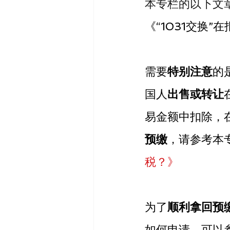
本专栏的以下文
《“1031交换
需要
特别注意
的
国人
出售或转让
易金额中扣除，
预缴
，请参考本
税？》
为了
顺利拿回预
如何申请，可以