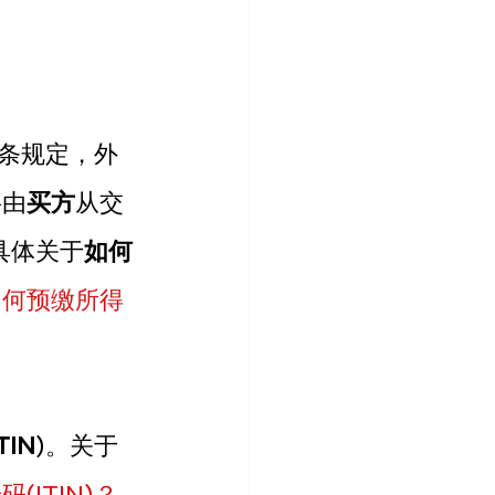
法条规定，外
将由
买方
从交
具体关于
如何
如何预缴所得
TIN
)。关于
ITIN)？