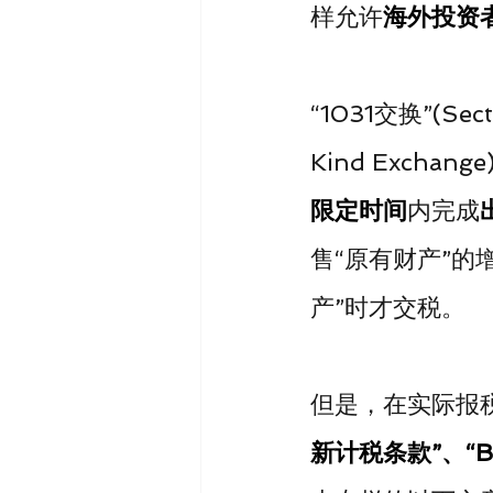
样允许
海外投资
“1031交换”(Sec
Kind Exch
限定时间
内完成
售“原有财产”的
产”时才交税。
但是，在实际报税
新计税条款”、“Bo