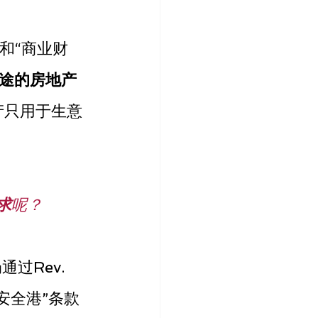
”和“商业财
途的房地产
产只用于生意
求
呢？
过Rev. 
“安全港”条款