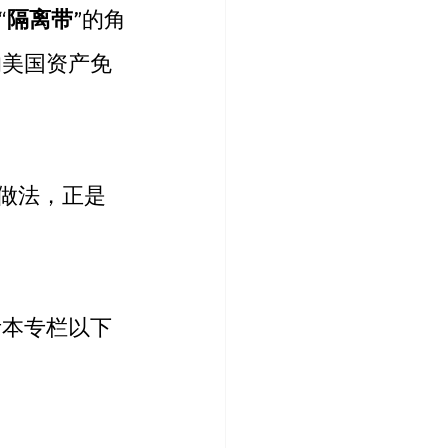
“
隔离带
”的角
的美国资产免
做法，正是
考本专栏以下