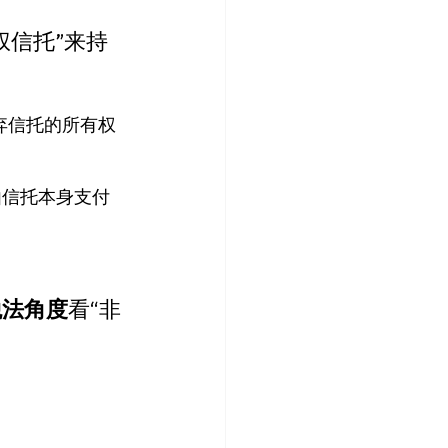
权信托”来持
弃信托的所有权
由信托本身支付
税法角度
看“非