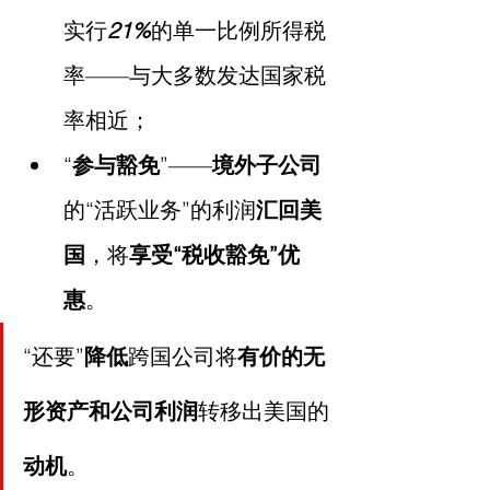
实行
21%
的单一比例所得税
率——与大多数发达国家税
率相近；
“
参与豁免
”——
境外子公司
的“活跃业务”的利润
汇回美
国
，将
享受“税收豁免”优
惠
。
“还要”
降低
跨国公司将
有价的无
形资产和公司利润
转移出美国的
动机
。