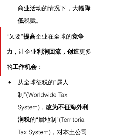
商业活动的情况下，大幅
降
低
税赋。
“又要”
提高
企业在全球的
竞争
力
，让企业
利润回流，创造
更多
的
工作机会
：
从全球征税的“属人
制”(Worldwide Tax 
System)，
改为不征海外利
润税
的“属地制”(Territorial 
Tax System)，对本土公司