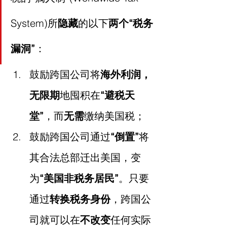
System)所
隐藏
的以下
两个“税务
漏洞”
：
鼓励跨国公司将
海外利润，
无限期
地囤积在
“避税天
堂”
，而
无需
缴纳美国税；
鼓励跨国公司通过
“倒置”
将
其合法总部迁出美国，变
为
“美国非税务居民”
。只要
通过
转换税务身份
，跨国公
司就可以在
不改变
任何实际