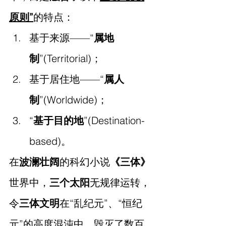
原则”
的特点：
基于来源——“
属地
制
”(Territorial)；
基于居住地——“
属人
制
”(Worldwide)；
“
基于目的地
”(Destination-
based)。
在
波澜壮阔
的科幻小说
《三体》
世界中，
三个太阳
无规律运转，
令
三体文明
在“乱纪元”、“恒纪
元”的高度混沌中，毁灭了数百