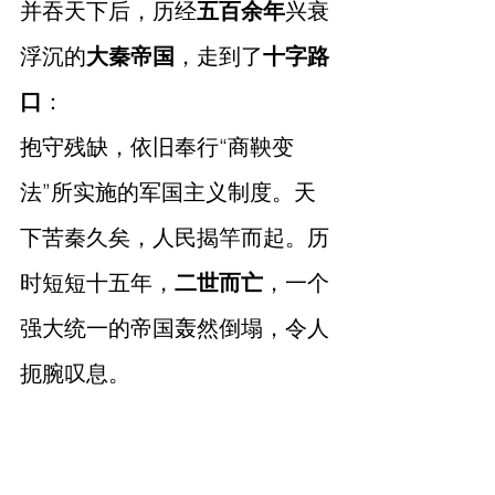
并吞天下后，历经
五百余年
兴衰
浮沉的
大秦帝国
，走到了
十字路
口
：
抱守残缺，依旧奉行“商鞅变
法”所实施的军国主义制度。天
下苦秦久矣，人民揭竿而起。历
时短短十五年，
二世而亡
，一个
强大统一的帝国轰然倒塌，令人
扼腕叹息。