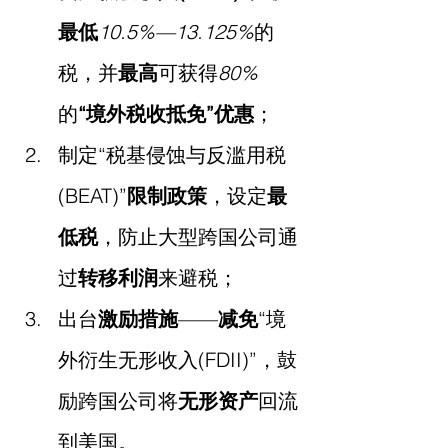
最低
10.5%—13.125%
的
税，并
最高
可获得
80%
的
“境外税收抵免”优惠
；
制定“税基侵蚀与反滥用税
(BEAT)”
限制政策
，设定
最
低税
，防止大型跨国公司通
过
转移利润
来避税；
出台
激励措施
——
减免
“境
外衍生无形收入(FDII)”，鼓
励跨国公司将
无形资产
回流
到美国。