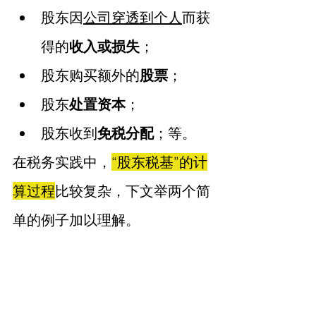
股东因
公司穿透到个人
而获
得的
收入或损失
；
股东购买额外的
股票
；
股东
处置资本
；
股东收到
免税分配
；等。
在税务实践中，
“股东税基”的计
算过程
比较复杂，下文举两个简
单的例子加以理解。